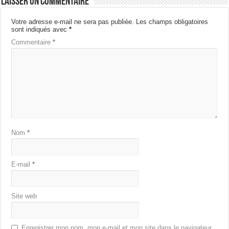
Laisser un commentaire
Votre adresse e-mail ne sera pas publiée.
Les champs obligatoires
sont indiqués avec
*
Commentaire
*
Nom
*
E-mail
*
Site web
Enregistrer mon nom, mon e-mail et mon site dans le navigateur