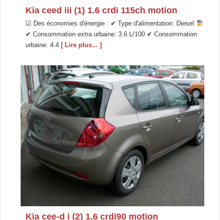
Kia ceed iii (1) 1.6 crdi 115ch motion
☑ Des économies d'énergie : ✔ Type d'alimentation: Diesel
✔ Consommation extra urbaine: 3.6 L/100 ✔ Consommation
urbaine: 4.4
[ Lire plus... ]
Kia cee-d i (2) 1.6 crdi90 motion