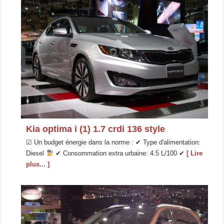
Kia optima i (1) 1.7 crdi 136 style
☑ Un budget énergie dans la norme : ✔ Type d'alimentation:
Diesel
✔ Consommation extra urbaine: 4.5 L/100 ✔
[ Lire
plus... ]