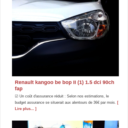
Renault kangoo be bop II (1) 1.5 dci 90ch
fap
☑ Un coût d'assurance réduit : Selon nos estimations, le
budget assurance se situerait aux alentours de 36€ par mois.
[
Lire plus... ]