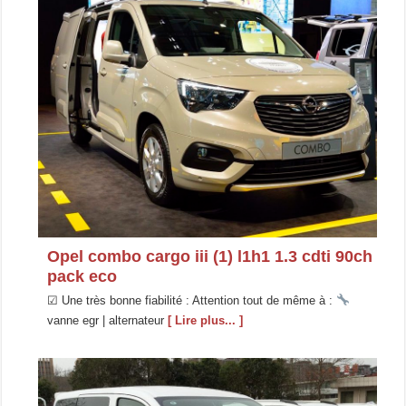
Opel combo cargo iii (1) l1h1 1.3 cdti 90ch
pack eco
☑ Une très bonne fiabilité : Attention tout de même à :
vanne egr | alternateur
[ Lire plus... ]