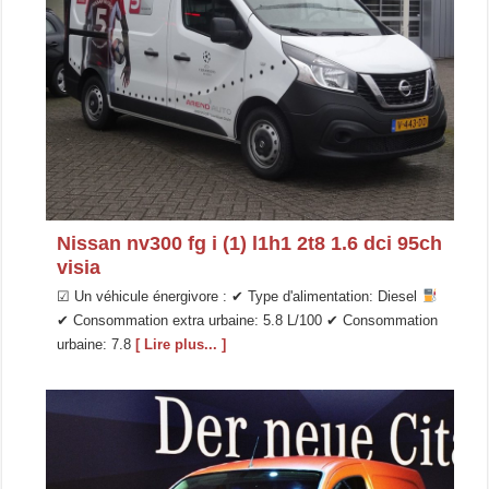
Nissan nv300 fg i (1) l1h1 2t8 1.6 dci 95ch
visia
☑ Un véhicule énergivore : ✔ Type d'alimentation: Diesel
✔ Consommation extra urbaine: 5.8 L/100 ✔ Consommation
urbaine: 7.8
[ Lire plus... ]