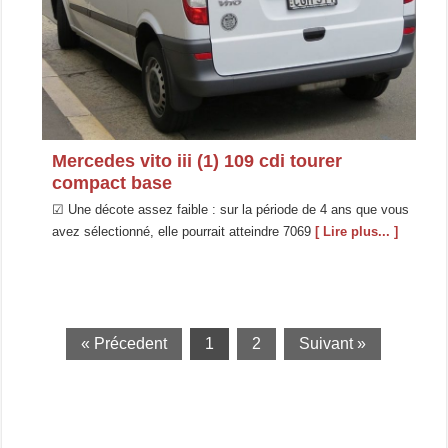
Mercedes vito iii (1) 109 cdi tourer
compact base
☑ Une décote assez faible : sur la période de 4 ans que vous
avez sélectionné, elle pourrait atteindre 7069
[ Lire plus... ]
« Précedent
1
2
Suivant »