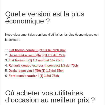
Quelle version est la plus
économique ?
Notre classement des versions d’utilitaires les plus économiques est
le suivant :
1:
Fiat fiorino combi ii (2) 1.4 8v 70ch gnv
2:
Dacia dokker van i (f67) (1) 1.5 dci 75ch
3:
Fiat fiorino ii (1) 1.3 multijet 16v 75ch
4:
Renault kangoo express II compact 1.5 dci 75ch
5:
Dacia logan van i (f90) (1) 1.5 dci 75ch
6:
Ford transit courier i (1) 1.5td 75ch
Où acheter vos utilitaires
d’occasion au meilleur prix ?