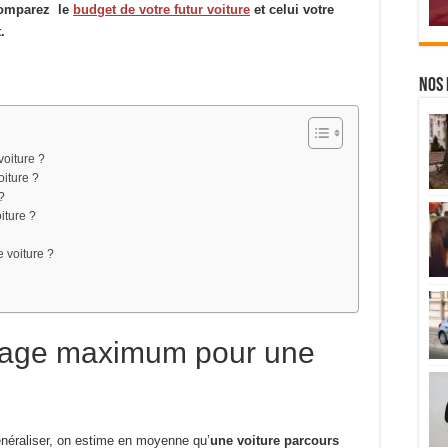
comparez le
budget de votre futur voiture
et celui votre
.
Nos 
voiture ?
oiture ?
?
iture ?
 voiture ?
trage maximum pour une
généraliser, on estime en moyenne qu’
une voiture parcours