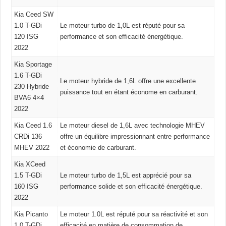
Kia Ceed SW
1.0 T-GDi
Le moteur turbo de 1,0L est réputé pour sa
120 ISG
performance et son efficacité énergétique.
2022
Kia Sportage
1.6 T-GDi
Le moteur hybride de 1,6L offre une excellente
230 Hybride
puissance tout en étant économe en carburant.
BVA6 4×4
2022
Kia Ceed 1.6
Le moteur diesel de 1,6L avec technologie MHEV
CRDi 136
offre un équilibre impressionnant entre performance
MHEV 2022
et économie de carburant.
Kia XCeed
1.5 T-GDi
Le moteur turbo de 1,5L est apprécié pour sa
160 ISG
performance solide et son efficacité énergétique.
2022
Kia Picanto
Le moteur 1.0L est réputé pour sa réactivité et son
1.0 T-GDi
efficacité en matière de consommation de