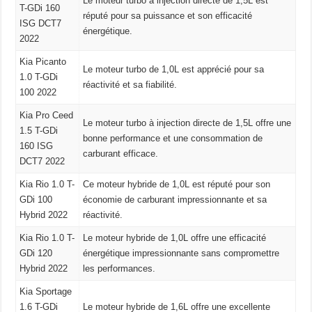
Le moteur turbo à injection directe de 1,5L est
T-GDi 160
réputé pour sa puissance et son efficacité
ISG DCT7
énergétique.
2022
Kia Picanto
Le moteur turbo de 1,0L est apprécié pour sa
1.0 T-GDi
réactivité et sa fiabilité.
100 2022
Kia Pro Ceed
Le moteur turbo à injection directe de 1,5L offre une
1.5 T-GDi
bonne performance et une consommation de
160 ISG
carburant efficace.
DCT7 2022
Kia Rio 1.0 T-
Ce moteur hybride de 1,0L est réputé pour son
GDi 100
économie de carburant impressionnante et sa
Hybrid 2022
réactivité.
Kia Rio 1.0 T-
Le moteur hybride de 1,0L offre une efficacité
GDi 120
énergétique impressionnante sans compromettre
Hybrid 2022
les performances.
Kia Sportage
1.6 T-GDi
Le moteur hybride de 1,6L offre une excellente