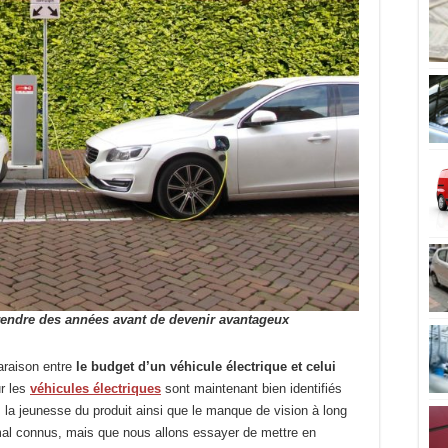
prendre des années avant de devenir avantageux
araison entre
le budget d’un véhicule électrique et celui
ur les
véhicules électriques
sont maintenant bien identifiés
, la jeunesse du produit ainsi que le manque de vision à long
mal connus, mais que nous allons essayer de mettre en