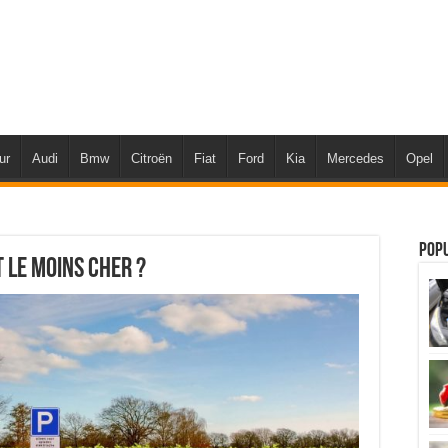
ur
Audi
Bmw
Citroën
Fiat
Ford
Kia
Mercedes
Opel
Pop
t le moins cher ?