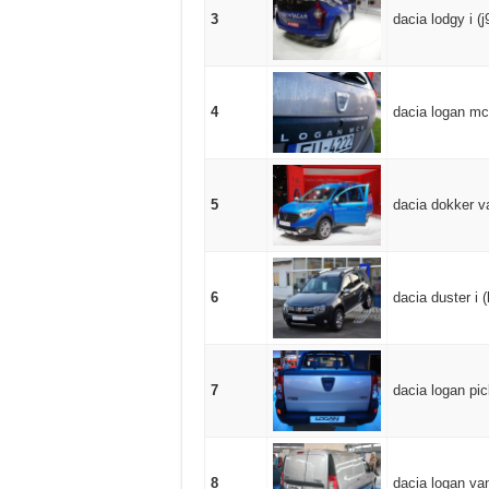
3
dacia lodgy i (
4
dacia logan mc
5
dacia dokker va
6
dacia duster i 
7
dacia logan pic
8
dacia logan van