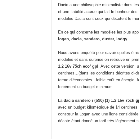
Dacia a une philosophie minimaliste dans le
et une fiabilité accrue qui fait le bonheur d
modèles Dacia sont ceux qui décotent le moin
En ce qui concerne les modèles les plus appré
logan, dacia, sandero, duster, lodgy
.
Nous avons enquêté pour savoir quelles étai
modèles et sans surprise on retrouve en p
1.2 16v 75ch eco² gpl
. Avec cette version, 
centimes…(dans les conditions décrites ci-de
terme d’économies : faible coût en énergie, f
forcément un budget minimum.
La
dacia sandero i (b90) (1) 1.2 16v 75ch g
avec un budget kilométrique de 14 centimes 
consœur la Logan avec une ligne considérée u
décote étant donné un tarif très légèrement s