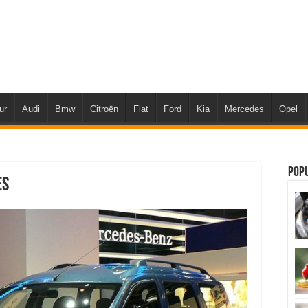
ur
Audi
Bmw
Citroën
Fiat
Ford
Kia
Mercedes
Opel
Pop
es