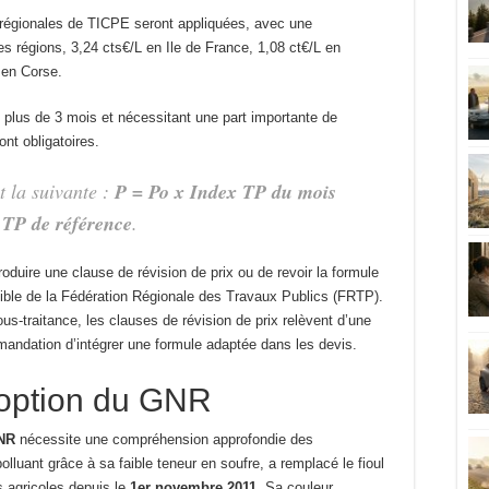
s régionales de TICPE seront appliquées, avec une
s régions, 3,24 cts€/L en Ile de France, 1,08 ct€/L en
 en Corse.
 plus de 3 mois et nécessitant une part importante de
ont obligatoires.
t la suivante :
P = Po x Index TP du mois
 TP de référence
.
roduire une clause de révision de prix ou de revoir la formule
ssible de la Fédération Régionale des Travaux Publics (FRTP).
us-traitance, les clauses de révision de prix relèvent d’une
andation d’intégrer une formule adaptée dans les devis.
doption du GNR
GNR
nécessite une compréhension approfondie des
luant grâce à sa faible teneur en soufre, a remplacé le fioul
 agricoles depuis le
1er novembre 2011
. Sa couleur