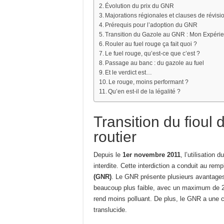
Évolution du prix du GNR
Majorations régionales et clauses de révisio
Prérequis pour l’adoption du GNR
Transition du Gazole au GNR : Mon Expéri
Rouler au fuel rouge ça fait quoi ?
Le fuel rouge, qu’est-ce que c’est ?
Passage au banc : du gazole au fuel
Et le verdict est…
Le rouge, moins performant ?
Qu’en est-il de la légalité ?
Transition du fioul
routier
Depuis le
1er novembre 2011
, l’utilisation
interdite. Cette interdiction a conduit au re
(GNR)
. Le GNR présente plusieurs avantages 
beaucoup plus faible, avec un maximum de 20
rend moins polluant. De plus, le GNR a une cou
translucide.