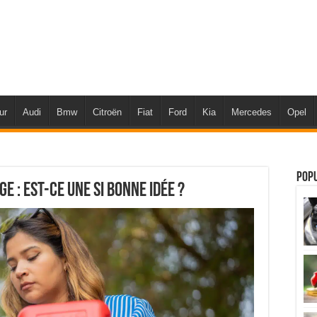
ur
Audi
Bmw
Citroën
Fiat
Ford
Kia
Mercedes
Opel
Pop
e : est-ce une si bonne idée ?