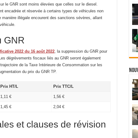
sur le GNR sont moins élevées que celles sur le diesel.
ent encadrée et réservée à certains types de véhicules non
de manière illégale encourent des sanctions sévères, allant
véhicule.
du GNR
tificative 2022 du 16 août 2022
, la suppression du GNR pour
 Les dégrèvements fiscaux liés au GNR seront également
 trajectoire de la Taxe Intérieure de Consommation sur les
Nou
augmentation du prix du GNR TP.
Prix HT/L
Prix TTC/L
1,11 €
1,56 €
1,45 €
2,04 €
les et clauses de révision