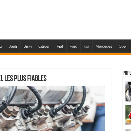
ur
Audi
Bmw
Citroën
Fiat
Ford
Kia
Mercedes
Opel
Pop
l les plus fiables