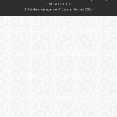
CARBUDGET ?
© Réalisation agence 44clics à Rennes 2026