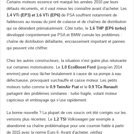
Certains moteurs essence ont marqué les années 2010 par leurs
défauts récurrents, et il vaut mieux les connaître avant d’acheter. Les
1.4 VTi (EP3) et 1.6 VTi (EP6)
de PSA souffrent notamment de
faiblesses au niveau du joint de culasse et de chaînes de distribution
qui se détendent prématurément. Côté turbo, le
1.6 THP (EP6 turbo)
développé conjointement par PSA et BMW cumule les problèmes :
chaîne de distribution défaillante, encrassement important et pannes
qui peuvent vite chiffrer.
Chez les autres constructeurs, la situation n’est guère plus reluisante
sur certaines motorisations. Le
1.0 EcoBoost Ford
(jusqu’en 2014
environ) peut vous lâcher brutalement à cause de sa pompe à eau
défectueuse, provoquant surchauffe et casse moteur. Les petits
moteurs turbo comme le
0.9 TwinAir Fiat
et le
0.9 TCe Renault
partagent des problèmes similaires : turbo fragile, volant moteur
capricieux et embrayage qui s’use rapidement.
La bonne nouvelle ? La plupart de ces soucis ont été corrigés sur les
versions plus récentes. Le
1.2 TSI
Volkswagen par exemple a
abandonné sa chaîne problématique pour une courroie fiable à partir
de 2015 avec la norme Euro 6. Avant d’acheter, vérifiez