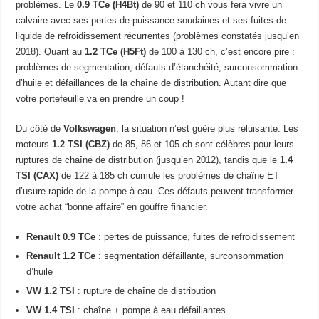
problèmes. Le
0.9 TCe (H4Bt)
de 90 et 110 ch vous fera vivre un
calvaire avec ses pertes de puissance soudaines et ses fuites de
liquide de refroidissement récurrentes (problèmes constatés jusqu’en
2018). Quant au
1.2 TCe (H5Ft)
de 100 à 130 ch, c’est encore pire :
problèmes de segmentation, défauts d’étanchéité, surconsommation
d’huile et défaillances de la chaîne de distribution. Autant dire que
votre portefeuille va en prendre un coup !
Du côté de
Volkswagen
, la situation n’est guère plus reluisante. Les
moteurs
1.2 TSI (CBZ)
de 85, 86 et 105 ch sont célèbres pour leurs
ruptures de chaîne de distribution (jusqu’en 2012), tandis que le
1.4
TSI (CAX)
de 122 à 185 ch cumule les problèmes de chaîne ET
d’usure rapide de la pompe à eau. Ces défauts peuvent transformer
votre achat “bonne affaire” en gouffre financier.
Renault 0.9 TCe
: pertes de puissance, fuites de refroidissement
Renault 1.2 TCe
: segmentation défaillante, surconsommation
d’huile
VW 1.2 TSI
: rupture de chaîne de distribution
VW 1.4 TSI
: chaîne + pompe à eau défaillantes