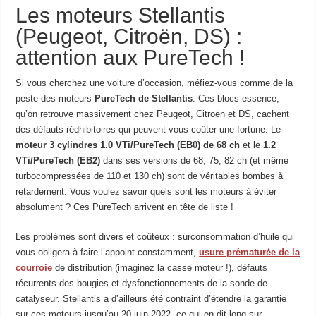
Les moteurs Stellantis
(Peugeot, Citroën, DS) :
attention aux PureTech !
Si vous cherchez une voiture d’occasion, méfiez-vous comme de la
peste des moteurs
PureTech de Stellantis
. Ces blocs essence,
qu’on retrouve massivement chez Peugeot, Citroën et DS, cachent
des défauts rédhibitoires qui peuvent vous coûter une fortune. Le
moteur 3 cylindres 1.0 VTi/PureTech (EB0) de 68 ch
et le
1.2
VTi/PureTech (EB2)
dans ses versions de 68, 75, 82 ch (et même
turbocompressées de 110 et 130 ch) sont de véritables bombes à
retardement. Vous voulez savoir quels sont les moteurs à éviter
absolument ? Ces PureTech arrivent en tête de liste !
Les problèmes sont divers et coûteux : surconsommation d’huile qui
vous obligera à faire l’appoint constamment,
usure prématurée de la
courroie
de distribution (imaginez la casse moteur !), défauts
récurrents des bougies et dysfonctionnements de la sonde de
catalyseur. Stellantis a d’ailleurs été contraint d’étendre la garantie
sur ces moteurs jusqu’au 20 juin 2022, ce qui en dit long sur