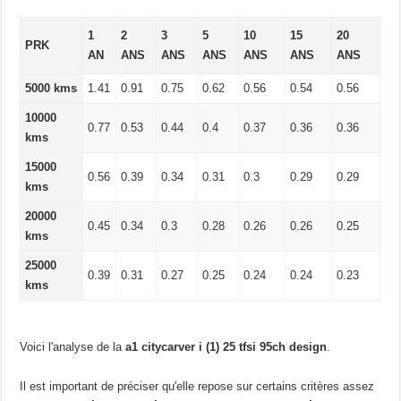
1
2
3
5
10
15
20
PRK
AN
ANS
ANS
ANS
ANS
ANS
ANS
5000 kms
1.41
0.91
0.75
0.62
0.56
0.54
0.56
10000
0.77
0.53
0.44
0.4
0.37
0.36
0.36
kms
15000
0.56
0.39
0.34
0.31
0.3
0.29
0.29
kms
20000
0.45
0.34
0.3
0.28
0.26
0.26
0.25
kms
25000
0.39
0.31
0.27
0.25
0.24
0.24
0.23
kms
Voici l'analyse de la
a1 citycarver i (1) 25 tfsi 95ch design
.
Il est important de préciser qu'elle repose sur certains critères assez