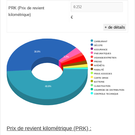
PRK (Prix de revient
kilométrique)
€
+ de détails
CARBURANT
DÉCOTE
ASSURANCE
38.8%
PNEUMATIQUES
3.2%
VIDANGE/ENTRETIEN
FREINS
INTÉRÊTS
FIABILITÉ
FRAIS ASSOCIES
CARTE GRISE
BATTERIE
CLIMATISATION
48.8%
COURROIE DE DISTRIBUTION
CONTROLE TECHNIQUE
Prix de revient kilométrique (PRK) :