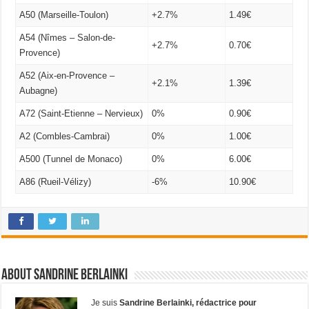
A50 (Marseille-Toulon)
+2.7%
1.49€
A54 (Nîmes – Salon-de-
+2.7%
0.70€
Provence)
A52 (Aix-en-Provence –
+2.1%
1.39€
Aubagne)
A72 (Saint-Etienne – Nervieux)
0%
0.90€
A2 (Combles-Cambrai)
0%
1.00€
A500 (Tunnel de Monaco)
0%
6.00€
A86 (Rueil-Vélizy)
-6%
10.90€
About Sandrine Berlainki
Je suis
Sandrine Berlainki, rédactrice pour