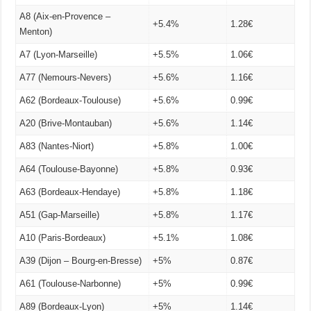
A8 (Aix-en-Provence –
+5.4%
1.28€
Menton)
A7 (Lyon-Marseille)
+5.5%
1.06€
A77 (Nemours-Nevers)
+5.6%
1.16€
A62 (Bordeaux-Toulouse)
+5.6%
0.99€
A20 (Brive-Montauban)
+5.6%
1.14€
A83 (Nantes-Niort)
+5.8%
1.00€
A64 (Toulouse-Bayonne)
+5.8%
0.93€
A63 (Bordeaux-Hendaye)
+5.8%
1.18€
A51 (Gap-Marseille)
+5.8%
1.17€
A10 (Paris-Bordeaux)
+5.1%
1.08€
A39 (Dijon – Bourg-en-Bresse)
+5%
0.87€
A61 (Toulouse-Narbonne)
+5%
0.99€
A89 (Bordeaux-Lyon)
+5%
1.14€