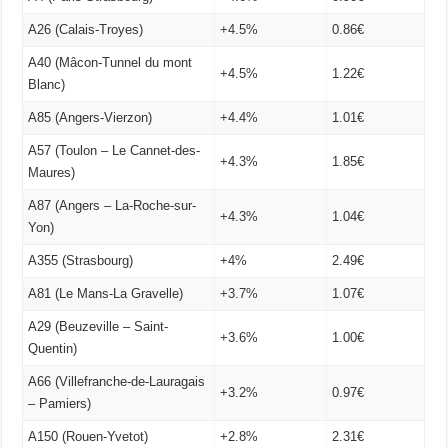
A26 (Calais-Troyes)
+4.5%
0.86€
A40 (Mâcon-Tunnel du mont
+4.5%
1.22€
Blanc)
A85 (Angers-Vierzon)
+4.4%
1.01€
A57 (Toulon – Le Cannet-des-
+4.3%
1.85€
Maures)
A87 (Angers – La-Roche-sur-
+4.3%
1.04€
Yon)
A355 (Strasbourg)
+4%
2.49€
A81 (Le Mans-La Gravelle)
+3.7%
1.07€
A29 (Beuzeville – Saint-
+3.6%
1.00€
Quentin)
A66 (Villefranche-de-Lauragais
+3.2%
0.97€
– Pamiers)
A150 (Rouen-Yvetot)
+2.8%
2.31€