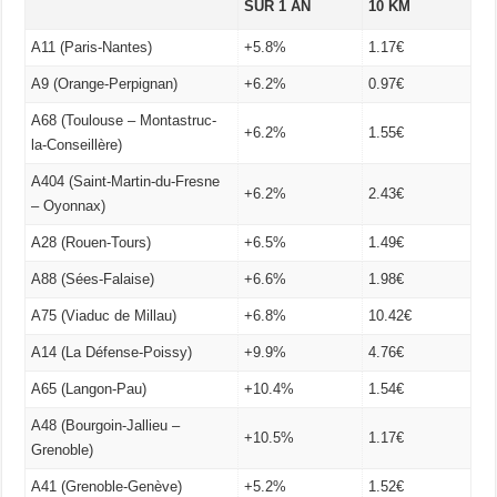
SUR 1 AN
10 KM
A11 (Paris-Nantes)
+5.8%
1.17€
A9 (Orange-Perpignan)
+6.2%
0.97€
A68 (Toulouse – Montastruc-
+6.2%
1.55€
la-Conseillère)
A404 (Saint-Martin-du-Fresne
+6.2%
2.43€
– Oyonnax)
A28 (Rouen-Tours)
+6.5%
1.49€
A88 (Sées-Falaise)
+6.6%
1.98€
A75 (Viaduc de Millau)
+6.8%
10.42€
A14 (La Défense-Poissy)
+9.9%
4.76€
A65 (Langon-Pau)
+10.4%
1.54€
A48 (Bourgoin-Jallieu –
+10.5%
1.17€
Grenoble)
A41 (Grenoble-Genève)
+5.2%
1.52€