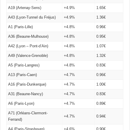
A19 (Artenay-Sens)
+4.9%
1.65€
A43 (Lyon-Tunnel du Fréjus)
+4.9%
1.36€
A1 (Paris-Lille)
+4.8%
0.96€
A36 (Beaune-Mulhouse)
+4.8%
0.95€
A42 (Lyon – Pont-d’Ain)
+4.8%
1.07€
A49 (Valence-Grenoble)
+4.8%
1.32€
A5 (Paris-Langres)
+4.8%
0.83€
A13 (Paris-Caen)
+4.7%
0.96€
A16 (Paris-Dunkerque)
+4.7%
1.00€
A31 (Beaune-Nancy)
+4.7%
0.83€
A6 (Paris-Lyon)
+4.7%
0.89€
A71 (Orléans-Clermont-
+4.7%
0.94€
Ferrand)
A4 (Paris-Strasbourg)
+4.6%
0.90€