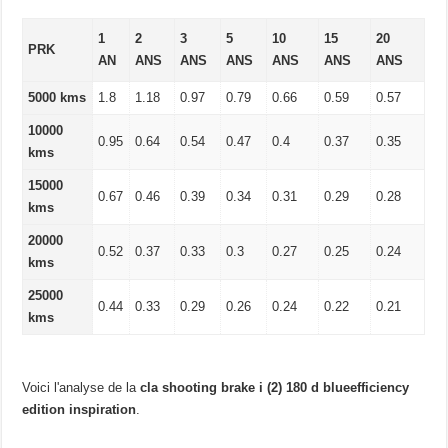
1
2
3
5
10
15
20
PRK
AN
ANS
ANS
ANS
ANS
ANS
ANS
5000 kms
1.8
1.18
0.97
0.79
0.66
0.59
0.57
10000
0.95
0.64
0.54
0.47
0.4
0.37
0.35
kms
15000
0.67
0.46
0.39
0.34
0.31
0.29
0.28
kms
20000
0.52
0.37
0.33
0.3
0.27
0.25
0.24
kms
25000
0.44
0.33
0.29
0.26
0.24
0.22
0.21
kms
Voici l'analyse de la
cla shooting brake i (2) 180 d blueefficiency
edition inspiration
.