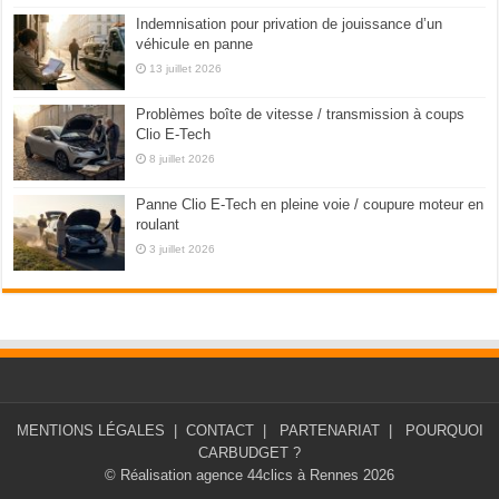
Indemnisation pour privation de jouissance d’un
véhicule en panne
13 juillet 2026
Problèmes boîte de vitesse / transmission à coups
Clio E-Tech
8 juillet 2026
Panne Clio E-Tech en pleine voie / coupure moteur en
roulant
3 juillet 2026
MENTIONS LÉGALES
|
CONTACT
|
PARTENARIAT
|
POURQUOI
CARBUDGET ?
© Réalisation agence 44clics à Rennes 2026