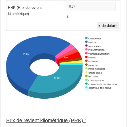
PRK (Prix de revient
kilométrique)
€
+ de détails
CARBURANT
DÉCOTE
ASSURANCE
PNEUMATIQUES
55.3%
VIDANGE/ENTRETIEN
3.5%
FREINS
INTÉRÊTS
FIABILITÉ
FRAIS ASSOCIES
CARTE GRISE
BATTERIE
31.9%
CLIMATISATION
COURROIE DE DISTRIBUTION
CONTROLE TECHNIQUE
Prix de revient kilométrique (PRK) :